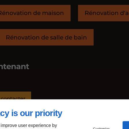
Rénovation de maison
Rénovation d'
Rénovation de salle de bain
ntenant
contacter
cy is our priority
 improve user experience by