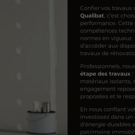
Confier vos travaux 
Qualibat
, c’est choi
performance. Cette c
compétences techniq
normes en vigueur.
d’accéder aux dispos
travaux de rénovati
Professionnels, no
étape des travaux
:
matériaux isolants, 
engagement repose s
proposées et le resp
En nous confiant vot
investissez dans un
d’énergie durables e
patrimoine immobili