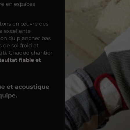
re en espaces
ttons en œuvre des
e excellente
tion du plancher bas
de sol froid et
bâti. Chaque chantier
ésultat fiable et
ue et acoustique
quipe.