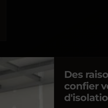
Des rais
confier v
d'isolati