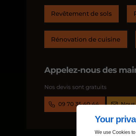
Revêtement de sols
Rénovation de cuisine
Appelez-nous des mai
Nos devis sont gratuits
09 70 35 40 44
Nous 
Your priva
We use Cookies to