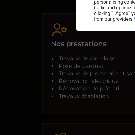
personalising conte
traffic and optimizi
clicking "I Agree" 
from our providers
Nos prestations
Travaux de carrelage
Pose de parquet
Travaux de plomberie et san
Rénovation électrique
Rénovation de plâtrerie
Travaux d'isolation