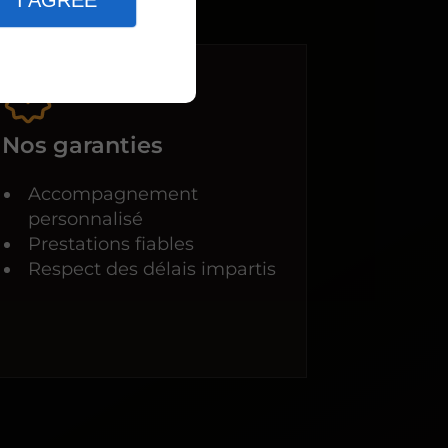
I AGREE
Nos garanties
Accompagnement
personnalisé
Prestations fiables
Respect des délais impartis