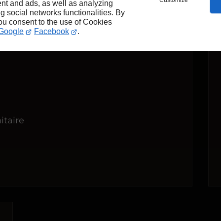
Customize
nt and ads, as well as analyzing
ng social networks functionalities. By
you consent to the use of Cookies
Google
Facebook
.
itaire