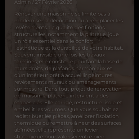
Admin / 27 Février 2026
Rénover une maison ne se limite pas à
moderniser la décoration ou à remplacer les
revêtements. La qualité des finitions
structurelles, notamment la plâtrerie, joue
un rôle essentiel dans le confort,
l’esthétique et la durabilité de votre habitat.
Souvent invisible une fois les travaux
terminés, elle constitue pourtant la base de
murs droits, de plafonds harmonieux et
d’un intérieur prêt à accueillir peintures,
revêtements muraux ou aménagements
sur mesure. Dans tout projet de rénovation
de maison, la plâtrerie intervient à des
étapes clés. Elle corrige, restructure, isole et
embellit les volumes. Que vous souhaitiez
redistribuer les pièces, améliorer l’isolation
thermique ou remettre à neuf des surfaces
abîmées, elle représente un levier
stratégique pour valoriser votre bien.